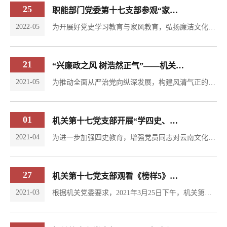
25
职能部门党委第十七支部参观“家风好 政风清 民族兴——云南民族家风文化主题展”
2022-05
为开展好党史学习教育与家风教育，弘扬廉洁文化，不断提高广大党员同志的廉政意识，2022年5月24日上午，职能部门党委第十七支部全体党员同志参观了“家风好 政风清 民族兴——云南民族家风文化主题展”。 在参观过程中，...
21
“兴廉政之风 树浩然正气”——机关第十七党支部开展“清廉西林”主题党日活动
2021-05
为推动全面从严治党向纵深发展，构建风清气正的校园环境，2021年5月21日上午9时，机关第十七党支部全体党员同志在103会议室开展“兴廉政之风 树浩然正气”主题党日活动，会议由支部书记王坦同志主持。 首先，支部书记王坦同志对开展“...
01
机关第十七党支部开展“学四史、践使命”主题党日活动
2021-04
为进一步加强四史教育，增强党员同志对云南文化和历史的认知，以更加积极的心态投入到“四史”教育教学中去，2021年3月30日上午9时，机关第十七党支部共16名党员到云南省博物馆开展“学四史，践使命”研学活动。 云南省博物馆由远古云南、...
27
机关第十七党支部观看《榜样5》专题节目
2021-03
根据机关党委要求，2021年3月25日下午，机关第十七党支部党员同志通过指定方式下载或在线观看了《榜样5》专题节目，在学习中感悟榜样的精神，传递先进力量。 《榜样5》专题节目通过典型事迹再现、嘉宾现场访谈、诗朗诵、...