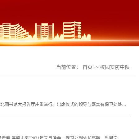
当前位置：
首页
->
校园安防中队
2025年12月12日，西南林业大学保卫处安防中队第九届授衔仪式于学校北图书馆大报告厅庄重举行。出席仪式的领导与嘉宾有保卫处处长徐大华、副处长陈樱娜、保卫处各科室负责人、安防中队指导老师以及各社团代表。仪式由安防中队2024级干部李兴琪主持。 仪式中，保卫处消防科科长李龄劲老师宣读了授衔命令。台上领导与老师依次为大三主官、大二干部代表及新队员代表郑重佩戴领章。领章轻轻落在肩头，既象征着荣誉，更承载着沉甸甸的责任。...
12月30日晚，保卫处安防中队在图书馆大报告厅举办了“情系安防 激扬青春 展望未来”2021年元旦晚会。保卫处副处长高鹏、鲁昆宁、陈尚洪、陆敬堆、各学院学生会、社团以及安防中队所有队员观看了晚会。晚会在晚上18:...