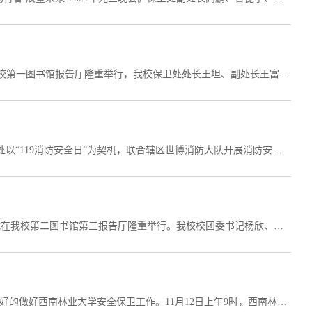
2020年12月11日，西南林业大学保卫处安防中队第四届授衔仪式在我校第一图书馆报告厅隆重举行，我校保卫处处长王坦、副处长王富林、副处长高鹏、保卫处安防中队指导老师、保卫处全体工作人员、各大组织、社团以及各学院学生会代表出席本次授衔仪式。...
为进一步提高全校师生消防安全意识和自防自救能力，11月9日，保卫处以“119消防安全日”为契机，联合辖区世博消防大队开展消防安全知识宣传活动。 首先，保卫处组织安防中队消防安全讲解员运用通俗易懂的语言讲解了火灾预防、...
2017年11月22日中午12时30分，西南林业大学保卫处安防中队授衔仪式在我校第二图书馆第三报告厅隆重举行。我校校团委书记杨欣、保卫处处长王坦、副处长王富林、安防中队总指挥陆敬堆老师、安防中队总队长樊昌猛老师，各学院辅导员代表，...
为深入学习贯彻云南省教育厅关于“平安校园”建设的重要指示精神，更好的做好西南林业大学安全保卫工作。11月12日上午9时，西南林业大学保卫处安防中队受邀到云南省某武警大队学习交流。保卫处消防科陆敬堆老师、樊昌猛老师、...