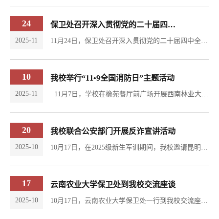
24
保卫处召开深入贯彻党的二十届四中全会精神专题学习会议
2025-11
11月24日，保卫处召开深入贯彻党的二十届四中全会精神专题学习会议，全体人员参加会议。 会议深入学习贯彻《中国共产党第二十届中央委员会第四次全体会议公报》，全面传达党的二十届四中全会精神实质和决策部署。会议强调，一要提高政治站位，深化思想认识。 要把学习贯彻全会精神作为当前和今后一个时期的重要政治任务，深刻领会其精神实质和丰富内涵；二要坚持学以致用，推动工作落实。将全会精神融入校园安全管理的每一个环节，细化工作措施，...
10
我校举行“11•9全国消防日”主题活动
2025-11
11月7日，学校在橡苑餐厅前广场开展西南林业大学2025年“11•9全国消防日”主题活动。副校长范丽仙，保卫处、土木工程学院及各学院负责人参加活动。世博园消防救援大队队员、保卫处全体工作人员、土木工程学院全体师生及安防中队队员共同参与了本次活动。此次活动聚焦实战演练与技能培训、互动体验与特色活动两大板块，兼具实用性与参与感。活动先后进行了消防疏散演练、宣读“优秀消防志愿者”获奖代表名单、为获奖代表颁奖、搜救犬技能科目展示、...
20
我校联合公安部门开展反诈宣讲活动
2025-10
10月17日，在2025级新生军训期间，我校邀请昆明市公安局盘龙区反诈中心民警毛林飞、盘龙分局金沙派出所民警叶铭为全体参训新生举办了以“校园反诈，你我同行”为主题的防范电信网络诈骗专题宣讲会。叶警官结合当前高校高发的电信网络诈骗典型案例，以案说法，讲解了“刷单返利”“冒充客服”“虚假购物”等多种常见诈骗手法，详细剖析了诈骗分子的作案流程、话术特点以及受害人的心理活动，揭露了隐藏在电信网络背后的陷阱。毛警官向同学们讲授了实用防范技巧，...
17
云南农业大学保卫处到我校交流座谈
2025-10
10月17日，云南农业大学保卫处一行到我校交流座谈。座谈会上，部门相关人员详细介绍了我校在校园交通安全管理方面的现行措施及所取得的成效，随后双方就外卖电动车进入校园这一情况展开了讨论。会后，云南农业大学保卫处一行实地查看校园测速系统及道闸系统工作状态。 此次交流座谈旨在加强两校保卫部门之间的沟通与协作，共同探讨校园安全管理的新思路与新方法。双方将以此次交流为契机，相互学习、借鉴彼此经验，取长补短，携手前行，...