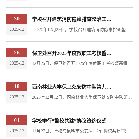
30
学校召开建筑消防隐患排查整治工作推进会
2025-12
2025年12月29日，学校召开建筑消防隐患排查整治工作推进会议，副校长郭华出席会议，学生处、保卫处、国有资产管理处、基建处、资产经营公司等部门负责人参加会议。会上，保卫处长徐大华通报了前期消防隐患排查工作情况，相关部门就排查整改工作进行了汇报。副校长郭华就排查发现的消防系统故障、疏散标识损坏、防火门维护及实验室管理等整治工作进行了安排部署。会议要求：一是强化责任落实，各单位主要负责人要切实履行第一职责人职责，...
26
保卫处召开2025年度教职工考核暨寒假期间安全部署工作会议
2025-12
12月26日，保卫处召开2025年度教职工考核暨寒假期间安全部署工作会议。全体工作人员参加会议。 会议首先回顾与总结了保卫处2025年度的整体工作情况，并结合当前校园安全形势和寒假特点，从人员值班值守、信息直报、保安公司人员管理等方面，对假期安全工作进行了周密部署。随后，会议进入2025年度教职工考核工作环节，考核内容涵盖了思想政治表现、岗位职责履行、遵章守纪等情况。会议强调，全体教职工要以此次会议为契机，进一步统一思想，...
18
西南林业大学保卫处安防中队第九届授衔仪式
2025-12
2025年12月12日，西南林业大学保卫处安防中队第九届授衔仪式于学校北图书馆大报告厅庄重举行。出席仪式的领导与嘉宾有保卫处处长徐大华、副处长陈樱娜、保卫处各科室负责人、安防中队指导老师以及各社团代表。仪式由安防中队2024级干部李兴琪主持。 仪式中，保卫处消防科科长李龄劲老师宣读了授衔命令。台上领导与老师依次为大三主官、大二干部代表及新队员代表郑重佩戴领章。领章轻轻落在肩头，既象征着荣誉，更承载着沉甸甸的责任。...
01
学校举行“警校共建”协议签约仪式
2025-12
11月27日，学校与昆明市公安局举行“警校共建”签约仪式。副校长郭华、杨思林，昆明市公安局常务副局长尹斌参加仪式。仪式由副校长杨思林主持。郭华指出，“警校共建”是贯彻落实总体国家安全观的重要举措，也是学校“平安校园”建设提档升级的重要契机。他希望，双方携手筑牢校园安全防线、携手深化法治安全教育、携手优化校园周边环境、携手促进学生全面发展。他要求，学校相关职能部门、各学院要高度重视、主动对接、积极配合，将共建协议的各项内容落到实处、...