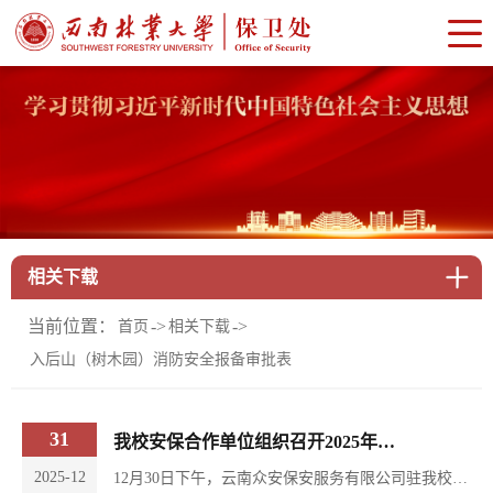
相关下载
当前位置：
->
->
首页
相关下载
入后山（树木园）消防安全报备审批表
31
我校安保合作单位组织召开2025年度优秀员工表彰大会
2025-12
12月30日下午，云南众安保安服务有限公司驻我校项目部召开2025年度优秀个人表彰大会，对表现突出的安保队员进行表彰。保卫处领导、众安保安公司负责人及相关队员参会。会上，众安公司董事长朱邦瑞要求驻点队员要坚守责任底线，锤炼专业本领注重工作细节，严守纪律作风，打造校园安保标杆。徐大华代表保卫处向全体队员的辛勤付出表示感谢，肯定了2025年安保队伍在安全防控、应急能力与服务品质等方面做出的积极贡献，要求在下步工作中，...