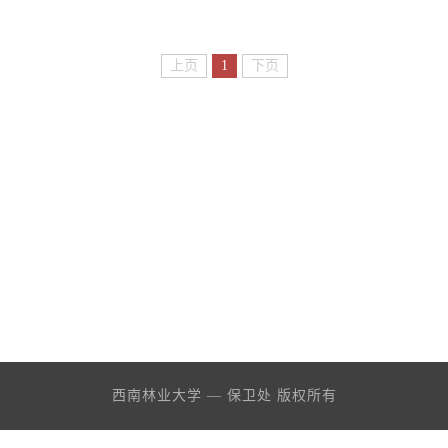
上页
1
下页
西南林业大学 — 保卫处 版权所有